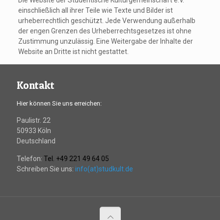
Die Website der Studentische Kulturgemeinschaft e.V.
einschließlich all ihrer Teile wie Texte und Bilder ist
urheberrechtlich geschützt. Jede Verwendung außerhalb
der engen Grenzen des Urheberrechtsgesetzes ist ohne
Zustimmung unzulässig. Eine Weitergabe der Inhalte der
Website an Dritte ist nicht gestattet.
Kontakt
Hier können Sie uns erreichen:
Paulistr. 22
50933 Köln
Deutschland
Telefon:
Tel. +49 221 49 64 05
Schreiben Sie uns:
info(at)studkult.de