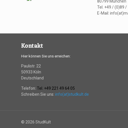
80799 München
Tel. +49 / (0)89 /
E-Mail: info(at)
Kontakt
Hier können Sie uns erreichen:
Paulistr. 22
50933 Köln
Deutschland
Telefon:
Tel. +49 221 49 64 05
Schreiben Sie uns:
info(at)studkult.de
© 2026 StudKult