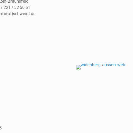
öln-Braunsfeld
 / 221 / 52 50 61
 info(at)schweidt.de
5